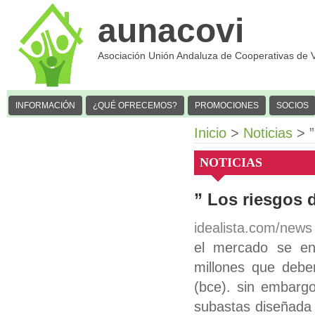
aunacovi
Asociación Unión Andaluza de Cooperativas de 
INFORMACIÓN
¿QUÉ OFRECEMOS?
PROMOCIONES
SOCIOS
Inicio
>
Noticias
> ”
NOTICIAS
” Los riesgos 
idealista.com/news
el mercado se en
millones que debe
(bce). sin embargo
subastas diseñada p