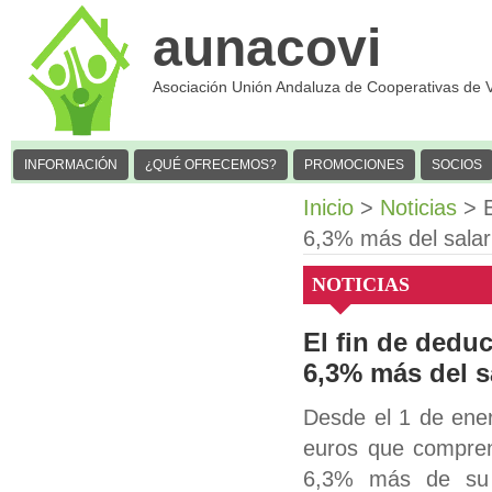
aunacovi
Asociación Unión Andaluza de Cooperativas de 
INFORMACIÓN
¿QUÉ OFRECEMOS?
PROMOCIONES
SOCIOS
Inicio
>
Noticias
> E
6,3% más del salari
NOTICIAS
El fin de dedu
6,3% más del s
Desde el 1 de ener
euros que compren
6,3% más de su s