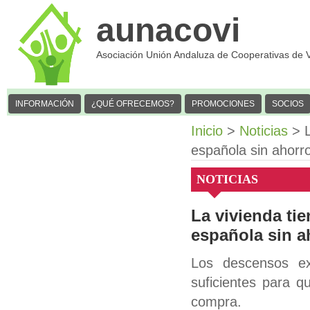
aunacovi
Asociación Unión Andaluza de Cooperativas de 
INFORMACIÓN
¿QUÉ OFRECEMOS?
PROMOCIONES
SOCIOS
Inicio
>
Noticias
> L
española sin ahorr
NOTICIAS
La vivienda ti
española sin a
Los descensos ex
suficientes para 
compra.