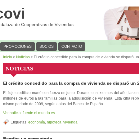
covi
ndaluza de Cooperativas de Viviendas
PROMOCIONES
SOCIOS
CONTACTO
Inicio
>
Noticias
> El crédito concedido para la compra de vivienda se disparó u
NOTICIAS
El crédito concedido para la compra de vivienda se disparó un 
El flujo crediticio manó con fuerza en junio. Durante el sexto mes del año, las 
millones de euros a las familias para la adquisición de vivienda. Esta cifra r
mismo periodo de 2009, según datos del Banco de España.
Ver noticia. fuente el mundo.es
Etiquetas:
economía
,
hipoteca
,
vivienda
Escribe un comentario