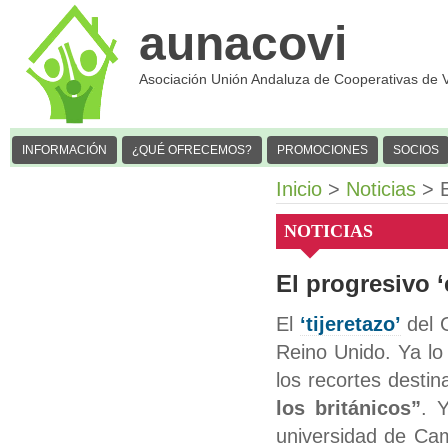
aunacovi
Asociación Unión Andaluza de Cooperativas de 
INFORMACIÓN
¿QUÉ OFRECEMOS?
PROMOCIONES
SOCIOS
Inicio
>
Noticias
> E
NOTICIAS
El progresivo ‘
El
‘tijeretazo’
del G
Reino Unido. Ya lo
los recortes destin
los británicos”
. 
universidad de Cam