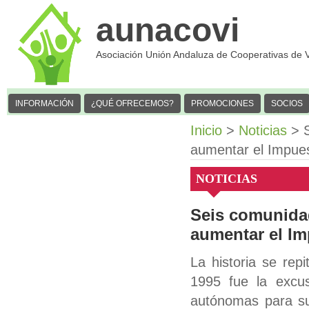
aunacovi
Asociación Unión Andaluza de Cooperativas de 
INFORMACIÓN
¿QUÉ OFRECEMOS?
PROMOCIONES
SOCIOS
Inicio
>
Noticias
> S
aumentar el Impue
NOTICIAS
Seis comunidad
aumentar el I
La historia se rep
1995 fue la excus
autónomas para su