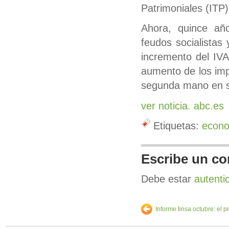
Patrimoniales (ITP
Ahora, quince añ
feudos socialistas
incremento del IV
aumento de los im
segunda mano en su
ver noticia. abc.es
Etiquetas:
econ
Escribe un co
Debe estar
autenti
Informe tinsa octubre: el 